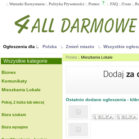
:.
Warunki Korzystania
:.
Polityka Prywatności
:.
Pomoc
:.
FAQ
:.
O nas
:.
R
Ogłoszenia dla :.
Polska
:. Zmień miasto
:. Wszystkie ogło
Polska
:. Mieszkania Lokale
Wszystkie kategorie
Biznes
Komunikaty
Mieszkania Lokale
Ostatnio dodane ogłoszenia - klikn
Pokoj, 2 lozka lub wiecej
Biura szukam
Biura wynajme