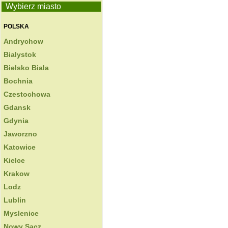
Wybierz miasto
POLSKA
Andrychow
Bialystok
Bielsko Biala
Bochnia
Czestochowa
Gdansk
Gdynia
Jaworzno
Katowice
Kielce
Krakow
Lodz
Lublin
Myslenice
Nowy Sacz