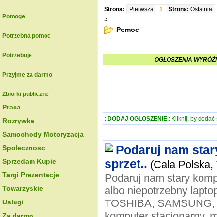
Strona:
Pierwsza
1
Strona:
Ostatnia
Pomoge
.:
Pomoc
Potrzebna pomoc
Potrzebuje
OGŁOSZENIA WYRÓŻN
Przyjme za darmo
Zbiorki publiczne
Praca
:.
DODAJ OGLOSZENIE
.: Kliknij, by doda
Rozrywka
Samochody Motoryzacja
Podaruj nam stary
Spolecznosc
sprzet..
Sprzedam Kupie
(Cala Polska
Targi Prezentacje
Podaruj nam stary kompu
Towarzyskie
albo niepotrzebny lap
TOSHIBA, SAMSUNG, APP
Uslugi
komputer stacjonarny, mo
Za darmo