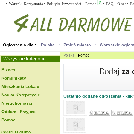
:.
Warunki Korzystania
:.
Polityka Prywatności
:.
Pomoc
:.
FAQ
:.
O nas
:.
R
Ogłoszenia dla :.
Polska
:. Zmień miasto
:. Wszystkie ogło
Polska
:. Pomoc
Wszystkie kategorie
Biznes
Komunikaty
Mieszkania Lokale
Nauka Korepetycje
Ostatnio dodane ogłoszenia - klikn
Nieruchomosci
Oddam , Przyjme
Pomoc
Oddam za darmo