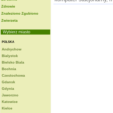
Zdrowie
Znaleziono Zgubiono
Zwierzeta
Wybierz miasto
POLSKA
Andrychow
Bialystok
Bielsko Biala
Bochnia
Czestochowa
Gdansk
Gdynia
Jaworzno
Katowice
Kielce