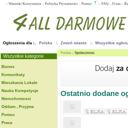
:.
Warunki Korzystania
:.
Polityka Prywatności
:.
Pomoc
:.
FAQ
:.
O nas
:.
R
Ogłoszenia dla :.
Polska
:. Zmień miasto
:. Wszystkie ogło
Polska
:. Spolecznosc
Wszystkie kategorie
Biznes
Komunikaty
Mieszkania Lokale
Nauka Korepetycje
Ostatnio dodane ogł
Nieruchomosci
Oddam , Przyjme
Pomoc
Praca