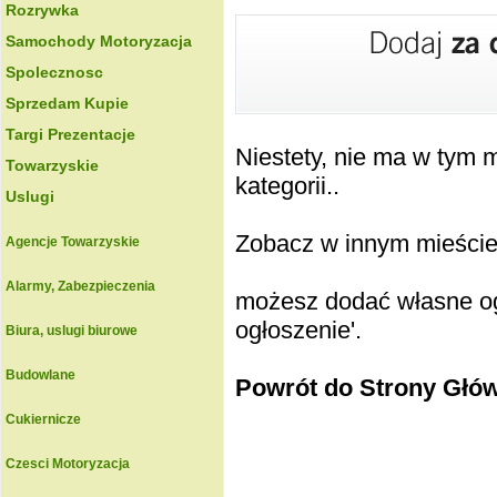
Rozrywka
Samochody Motoryzacja
Spolecznosc
Sprzedam Kupie
Targi Prezentacje
Niestety, nie ma w tym
Towarzyskie
kategorii..
Uslugi
Zobacz w innym mieście k
Agencje Towarzyskie
Alarmy, Zabezpieczenia
możesz dodać własne ogł
ogłoszenie'.
Biura, uslugi biurowe
Budowlane
Powrót do Strony Głó
Cukiernicze
Czesci Motoryzacja