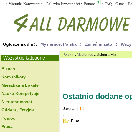
:.
Warunki Korzystania
:.
Polityka Prywatności
:.
Pomoc
:.
FAQ
:.
O nas
:.
R
Ogłoszenia dla :.
Myslenice, Polska
:. Zmień miasto
:. Wszy
Polska
:.
Myslenice
:. Uslugi :. Film
Wszystkie kategorie
Biznes
Komunikaty
Mieszkania Lokale
Nauka Korepetycje
Ostatnio dodane ogł
Nieruchomosci
Strona:
1
Oddam , Przyjme
.:
Pomoc
Film
Praca