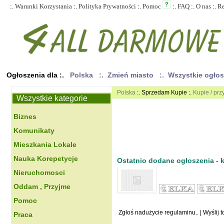
:.
Warunki Korzystania
:.
Polityka Prywatności
:.
Pomoc
:.
FAQ
:.
O nas
:.
R
Ogłoszenia dla :.
Polska
:. Zmień miasto
:. Wszystkie ogło
Polska
:. Sprzedam Kupie :.
Kupie / prz
Wszystkie kategorie
Biznes
Komunikaty
Mieszkania Lokale
Nauka Korepetycje
Ostatnio dodane ogłoszenia - kl
Nieruchomosci
Oddam , Przyjme
Pomoc
Zgłoś nadużycie regulaminu..
|
Wyślij 
Praca