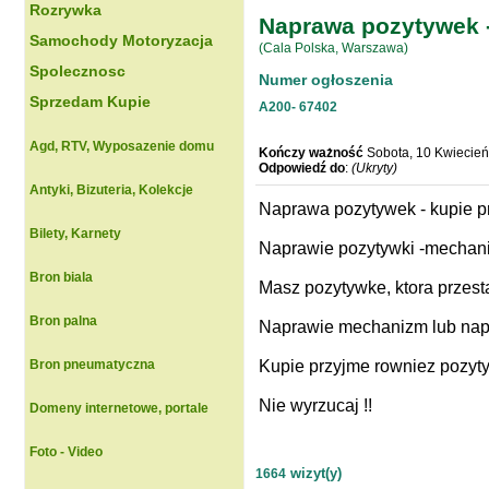
Rozrywka
Naprawa pozytywek -
Samochody Motoryzacja
(Cala Polska, Warszawa)
Spolecznosc
Numer ogłoszenia
Sprzedam Kupie
A200-
67402
Agd, RTV, Wyposazenie domu
Kończy ważność
Sobota, 10 Kwiecień
Odpowiedź do
:
(Ukryty)
Antyki, Bizuteria, Kolekcje
Naprawa pozytywek - kupie pr
Bilety, Karnety
Naprawie pozytywki -mechan
Bron biala
Masz pozytywke, ktora przest
Bron palna
Naprawie mechanizm lub nap
Bron pneumatyczna
Kupie przyjme rowniez pozyty
Nie wyrzucaj !!
Domeny internetowe, portale
Foto - Video
wizyt(y)
1664