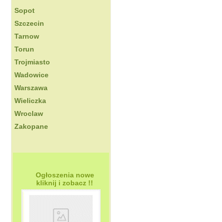
Sopot
Szczecin
Tarnow
Torun
Trojmiasto
Wadowice
Warszawa
Wieliczka
Wroclaw
Zakopane
Ogłoszenia nowe
kliknij i zobacz !!