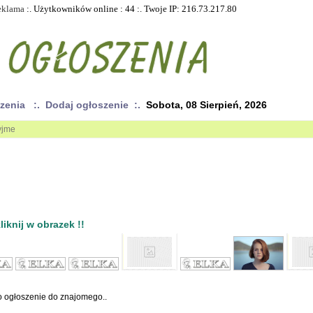
eklama
:. Użytkowników online : 44 :. Twoje IP: 216.73.217.80
szenia
:. Dodaj ogłoszenie :.
Sobota, 08 Sierpień, 2026
yjme
iknij w obrazek !!
to ogłoszenie do znajomego..