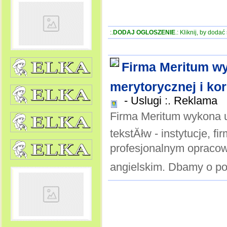
:.
DODAJ OGLOSZENIE
.: Kliknij, by doda
Firma Meritum wy
merytorycznej i kor
-
Uslugi :. Reklama
Firma Meritum wykona us
tekstĂłw - instytucje, 
profesjonalnym opracowa
angielskim. Dbamy o popr