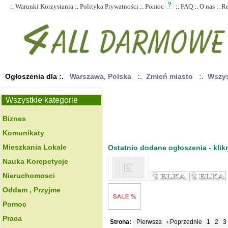
:.
Warunki Korzystania
:.
Polityka Prywatności
:.
Pomoc
:.
FAQ
:.
O nas
:.
R
Ogłoszenia dla :.
Warszawa, Polska
:. Zmień miasto
:. Wszy
Wszystkie kategorie
Biznes
Komunikaty
Mieszkania Lokale
Ostatnio dodane ogłoszenia - klikn
Nauka Korepetycje
Nieruchomosci
Oddam , Przyjme
Pomoc
Praca
Strona:
Pierwsza
‹ Poprzednie
1
2
3