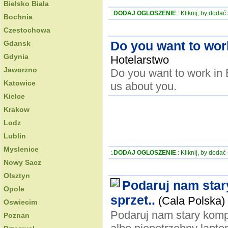
Bielsko Biala
:.
DODAJ OGLOSZENIE
.: Kliknij, by doda
Bochnia
Czestochowa
Do you want to wor
Gdansk
Gdynia
Hotelarstwo
Jaworzno
Do you want to work in 
Katowice
us about you.
Kielce
Krakow
Lodz
Lublin
Myslenice
:.
DODAJ OGLOSZENIE
.: Kliknij, by doda
Nowy Sacz
Olsztyn
Podaruj nam stary
Opole
sprzet..
(Cala Polska)
Oswiecim
Podaruj nam stary kompu
Poznan