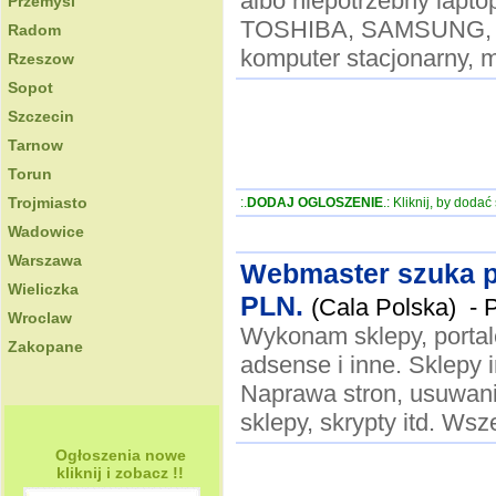
albo niepotrzebny lap
Przemysl
TOSHIBA, SAMSUNG, APP
Radom
komputer stacjonarny, mo
Rzeszow
Sopot
Szczecin
Tarnow
Torun
Trojmiasto
:.
DODAJ OGLOSZENIE
.: Kliknij, by doda
Wadowice
Warszawa
Webmaster szuka p
Wieliczka
PLN.
(Cala Polska) -
P
Wroclaw
Wykonam sklepy, portal
Zakopane
adsense i inne. Sklepy i
Naprawa stron, usuwani
sklepy, skrypty itd. Wsz
Ogłoszenia nowe
kliknij i zobacz !!