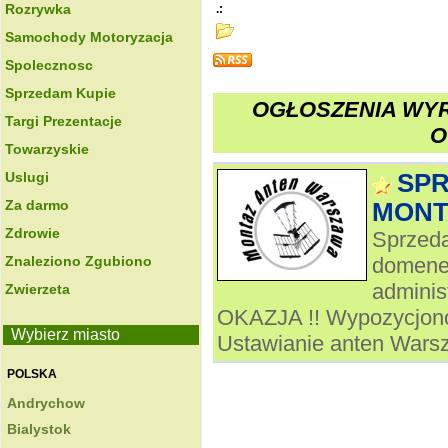
Rozrywka
.:
Samochody Motoryzacja
Spolecznosc
Sprzedam Kupie
OGŁOSZENIA WYR
Targi Prezentacje
O
Towarzyskie
Uslugi
SP
Za darmo
MONT
Zdrowie
Sprzeda
Znaleziono Zgubiono
domene 
admini
Zwierzeta
OKAZJA !! Wypozycjono
Wybierz miasto
Ustawianie anten Warsz
POLSKA
Andrychow
Bialystok