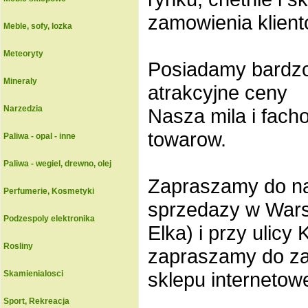
zamowienia klient
Meble, sofy, lozka
Meteoryty
Posiadamy bardzo
Mineraly
atrakcyjne ceny
Narzedzia
Nasza mila i fac
towarow.
Paliwa - opal - inne
Paliwa - wegiel, drewno, olej
Zapraszamy do na
Perfumerie, Kosmetyki
sprzedazy w Warsz
Podzespoly elektronika
Elka) i przy ulic
Rosliny
zapraszamy do z
sklepu internetow
Skamienialosci
Sport, Rekreacja