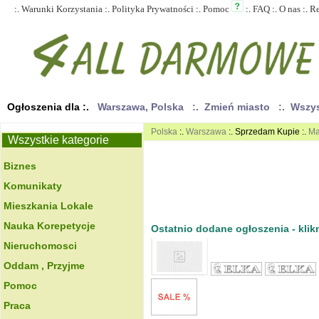
:.
Warunki Korzystania
:.
Polityka Prywatności
:.
Pomoc
:.
FAQ
:.
O nas
:.
R
Ogłoszenia dla :.
Warszawa, Polska
:. Zmień miasto
:. Wszy
Polska
:.
Warszawa
:. Sprzedam Kupie :.
Ma
Wszystkie kategorie
Biznes
Komunikaty
Mieszkania Lokale
Nauka Korepetycje
Ostatnio dodane ogłoszenia - klikn
Nieruchomosci
Oddam , Przyjme
Pomoc
Praca