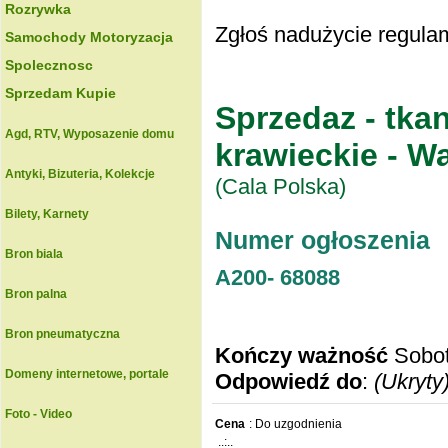
Rozrywka
Zgłoś nadużycie regulam
Samochody Motoryzacja
Spolecznosc
Sprzedam Kupie
Sprzedaz - tkan
Agd, RTV, Wyposazenie domu
krawieckie - W
Antyki, Bizuteria, Kolekcje
(Cala Polska)
Bilety, Karnety
Numer ogłoszenia
Bron biala
A200-
68088
Bron palna
Bron pneumatyczna
Kończy ważność
Sobot
Domeny internetowe, portale
Odpowiedź do
:
(Ukryty
Foto - Video
Cena
: Do uzgodnienia
..:..