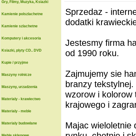
Gry, Filmy, Muzyka, Ksiazki
Sprzedaz - interne
Kamienie polszlachetne
dodatki krawiecki
Kamienie szlachetne
Komputery i akcesoria
Jestesmy firma ha
od 1990 roku.
Ksiazki, plyty CD.. DVD
Kupie / przyjme
Zajmujemy sie ha
Maszyny rolnicze
branzy tekstylnej
Maszyny, urzadzenia
wzorow i kolorow t
Materialy - krawiectwo
krajowego i zagra
Materialy - meble
Majac wieloletnie
Materialy budowlane
rynku, chetnie i s
Meble sklepowe