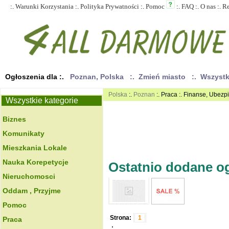
:.
Warunki Korzystania
:.
Polityka Prywatności
:.
Pomoc
:.
FAQ
:.
O nas
:.
R
Ogłoszenia dla :.
Poznan, Polska
:. Zmień miasto
:. Wszyst
Polska
:.
Poznan
:. Praca :. Finanse, Ubez
Wszystkie kategorie
Biznes
Komunikaty
Mieszkania Lokale
Nauka Korepetycje
Ostatnio dodane ogł
Nieruchomosci
Oddam , Przyjme
Pomoc
Strona:
1
Praca
.: