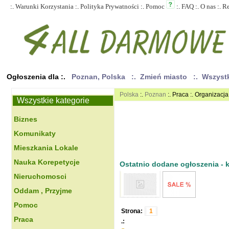
:.
Warunki Korzystania
:.
Polityka Prywatności
:.
Pomoc
:.
FAQ
:.
O nas
:.
R
Ogłoszenia dla :.
Poznan, Polska
:. Zmień miasto
:. Wszyst
Polska
:.
Poznan
:. Praca :. Organizacj
Wszystkie kategorie
Biznes
Komunikaty
Mieszkania Lokale
Nauka Korepetycje
Ostatnio dodane ogłoszenia - kl
Nieruchomosci
Oddam , Przyjme
Pomoc
Strona:
1
Praca
.: