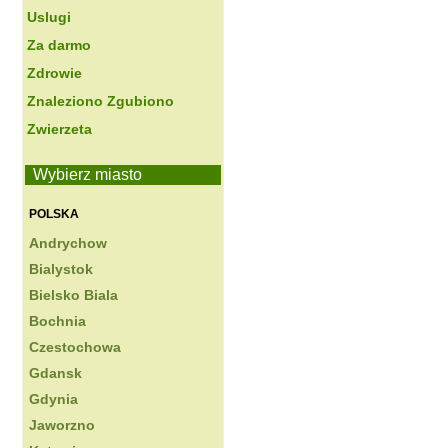
Uslugi
Za darmo
Zdrowie
Znaleziono Zgubiono
Zwierzeta
Wybierz miasto
POLSKA
Andrychow
Bialystok
Bielsko Biala
Bochnia
Czestochowa
Gdansk
Gdynia
Jaworzno