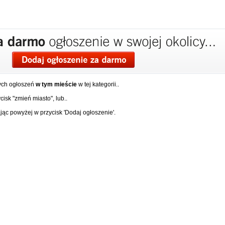
ych ogłoszeń
w tym mieście
w tej kategorii..
isk "zmień miasto", lub..
ąc powyżej w przycisk 'Dodaj ogłoszenie'.