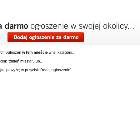
ych ogłoszeń
w tym mieście
w tej kategorii..
isk "zmień miasto", lub..
ąc powyżej w przycisk 'Dodaj ogłoszenie'.