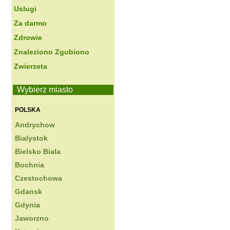
Uslugi
Za darmo
Zdrowie
Znaleziono Zgubiono
Zwierzeta
Wybierz miasto
POLSKA
Andrychow
Bialystok
Bielsko Biala
Bochnia
Czestochowa
Gdansk
Gdynia
Jaworzno