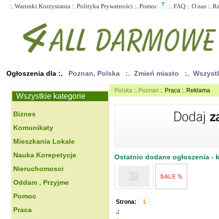
:.
Warunki Korzystania
:.
Polityka Prywatności
:.
Pomoc
:.
FAQ
:.
O nas
:.
R
Ogłoszenia dla :.
Poznan, Polska
:. Zmień miasto
:. Wszyst
Polska
:.
Poznan
:. Praca :. Reklama
Wszystkie kategorie
Biznes
Komunikaty
Mieszkania Lokale
Nauka Korepetycje
Ostatnio dodane ogłoszenia - kl
Nieruchomosci
Oddam , Przyjme
Pomoc
Strona:
1
Praca
.: