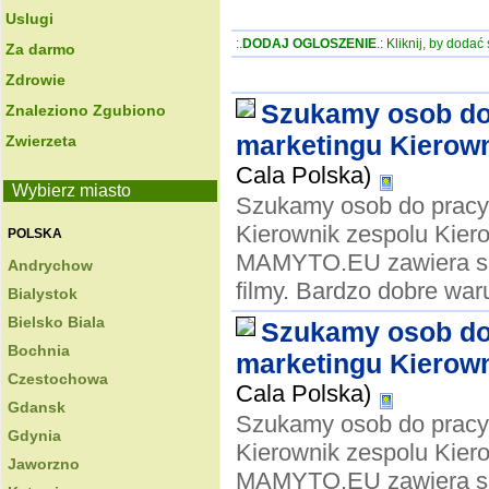
Uslugi
:.
DODAJ OGLOSZENIE
.: Kliknij, by doda
Za darmo
Zdrowie
Szukamy osob do 
Znaleziono Zgubiono
marketingu Kierown
Zwierzeta
Cala Polska)
Wybierz miasto
Szukamy osob do pracy 
Kierownik zespolu Kier
POLSKA
MAMYTO.EU zawiera smi
Andrychow
filmy. Bardzo dobre waru
Bialystok
Bielsko Biala
Szukamy osob do 
Bochnia
marketingu Kierown
Czestochowa
Cala Polska)
Gdansk
Szukamy osob do pracy 
Gdynia
Kierownik zespolu Kier
Jaworzno
MAMYTO.EU zawiera smi