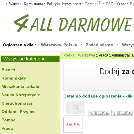
:.
Warunki Korzystania
:.
Polityka Prywatności
:.
Pomoc
:.
FAQ
:.
O nas
:.
R
Ogłoszenia dla :.
Warszawa, Polska
:. Zmień miasto
:. Wszy
Polska
:.
Warszawa
:. Praca :. Administracja
Wszystkie kategorie
Biznes
Komunikaty
Mieszkania Lokale
Nauka Korepetycje
Ostatnio dodane ogłoszenia - klikn
Nieruchomosci
Oddam , Przyjme
Pomoc
Praca