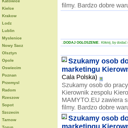
Katowice
filmy. Bardzo dobre waru
Kielce
Krakow
Lodz
Lublin
Myslenice
:.
DODAJ OGLOSZENIE
.: Kliknij, by doda
Nowy Sacz
Olsztyn
Szukamy osob do 
Opole
marketingu Kierown
Oswiecim
Poznan
Cala Polska)
Przemysl
Szukamy osob do pracy 
Radom
Kierownik zespolu Kier
Rzeszow
MAMYTO.EU zawiera smi
Sopot
filmy. Bardzo dobre waru
Szczecin
Szukamy osob do 
Tarnow
marketingu Kierown
Torun