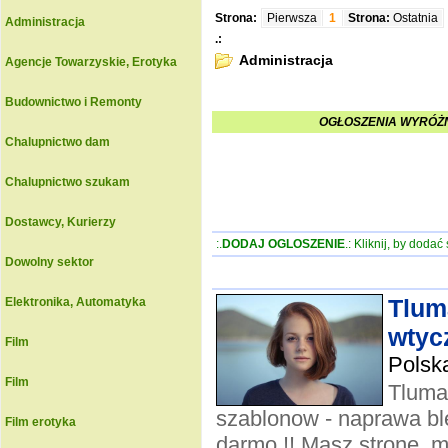
Strona:
Pierwsza
1
Strona:
Ostatnia
Administracja
.:
Administracja
Agencje Towarzyskie, Erotyka
Budownictwo i Remonty
OGŁOSZENIA WYRÓŻN
Chalupnictwo dam
Chalupnictwo szukam
Dostawcy, Kurierzy
:.
DODAJ OGLOSZENIE
.: Kliknij, by doda
Dowolny sektor
Tlum
Elektronika, Automatyka
wtyc
Film
Polsk
Film
Tluma
szablonow - naprawa ble
Film erotyka
darmo !! Masz strone, m