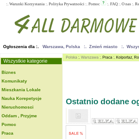
:.
Warunki Korzystania
:.
Polityka Prywatności
:.
Pomoc
:.
FAQ
:.
O nas
:.
R
Ogłoszenia dla :.
Warszawa, Polska
:. Zmień miasto
:. Wszy
Polska
:.
Warszawa
:. Praca :. Kolportaz, R
Wszystkie kategorie
Biznes
Komunikaty
Mieszkania Lokale
Nauka Korepetycje
Ostatnio dodane ogł
Nieruchomosci
Oddam , Przyjme
Pomoc
Praca