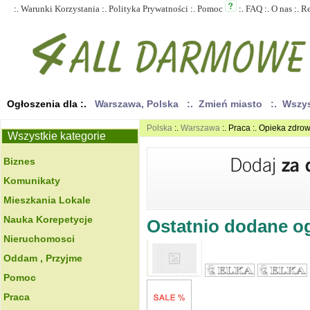
:.
Warunki Korzystania
:.
Polityka Prywatności
:.
Pomoc
:.
FAQ
:.
O nas
:.
R
Ogłoszenia dla :.
Warszawa, Polska
:. Zmień miasto
:. Wszy
Polska
:.
Warszawa
:. Praca :. Opieka zdro
Wszystkie kategorie
Biznes
Komunikaty
Mieszkania Lokale
Nauka Korepetycje
Ostatnio dodane ogł
Nieruchomosci
Oddam , Przyjme
Pomoc
Praca