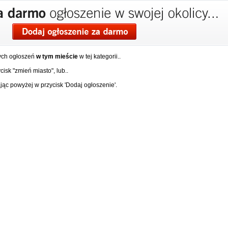
ych ogłoszeń
w tym mieście
w tej kategorii..
isk "zmień miasto", lub..
ąc powyżej w przycisk 'Dodaj ogłoszenie'.