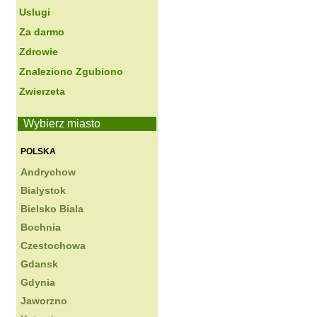
Uslugi
Za darmo
Zdrowie
Znaleziono Zgubiono
Zwierzeta
Wybierz miasto
POLSKA
Andrychow
Bialystok
Bielsko Biala
Bochnia
Czestochowa
Gdansk
Gdynia
Jaworzno