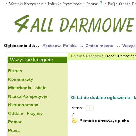
:.
Warunki Korzystania
:.
Polityka Prywatności
:.
Pomoc
:.
FAQ
:.
O nas
:.
R
Ogłoszenia dla :.
Rzeszow, Polska
:. Zmień miasto
:. Wszys
Polska
:.
Rzeszow
:. Praca :. Pomoc d
Wszystkie kategorie
Biznes
Komunikaty
Mieszkania Lokale
Nauka Korepetycje
Ostatnio dodane ogłoszenia - kl
Nieruchomosci
Strona:
1
Oddam , Przyjme
.:
Pomoc domowa, opieka
Pomoc
Praca