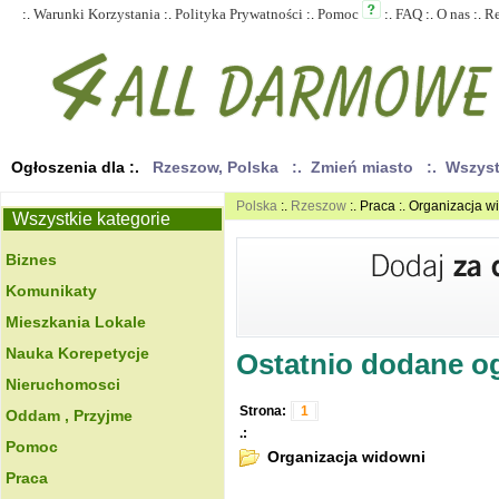
:.
Warunki Korzystania
:.
Polityka Prywatności
:.
Pomoc
:.
FAQ
:.
O nas
:.
R
Ogłoszenia dla :.
Rzeszow, Polska
:. Zmień miasto
:. Wszys
Polska
:.
Rzeszow
:. Praca :. Organizacja 
Wszystkie kategorie
Biznes
Komunikaty
Mieszkania Lokale
Nauka Korepetycje
Ostatnio dodane ogł
Nieruchomosci
Strona:
1
Oddam , Przyjme
.:
Pomoc
Organizacja widowni
Praca