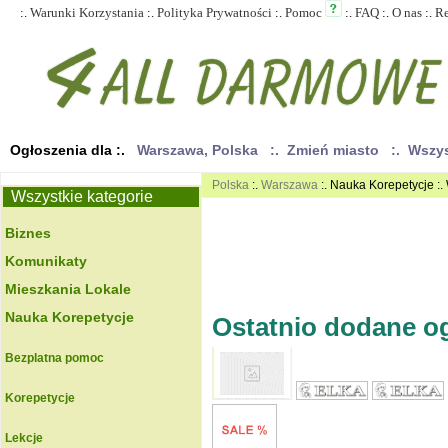
:.
Warunki Korzystania
:.
Polityka Prywatności
:.
Pomoc
:.
FAQ
:.
O nas
:.
R
Ogłoszenia dla :.
Warszawa, Polska
:. Zmień miasto
:. Wszy
Polska
:.
Warszawa
:. Nauka Korepetycje :
Wszystkie kategorie
Biznes
Komunikaty
Mieszkania Lokale
Nauka Korepetycje
Ostatnio dodane ogł
Bezplatna pomoc
Korepetycje
Lekcje