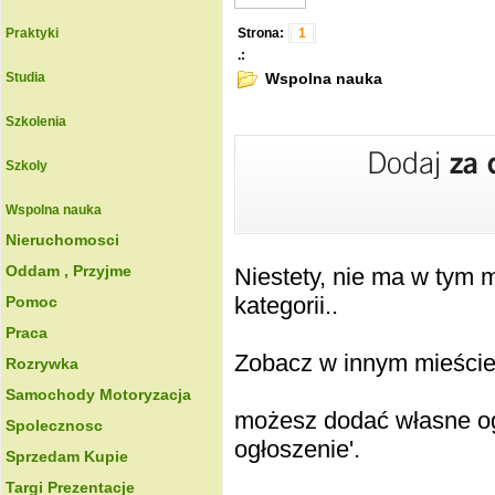
Praktyki
Strona:
1
.:
Wspolna nauka
Studia
Szkolenia
Szkoly
Wspolna nauka
Nieruchomosci
Oddam , Przyjme
Niestety, nie ma w tym
kategorii..
Pomoc
Praca
Zobacz w innym mieście k
Rozrywka
Samochody Motoryzacja
możesz dodać własne ogł
Spolecznosc
ogłoszenie'.
Sprzedam Kupie
Targi Prezentacje