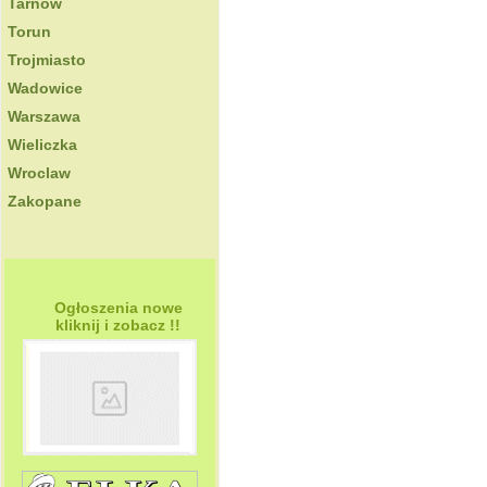
Tarnow
Torun
Trojmiasto
Wadowice
Warszawa
Wieliczka
Wroclaw
Zakopane
Ogłoszenia nowe
kliknij i zobacz !!