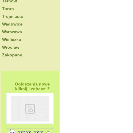
Tarnow
Torun
Trojmiasto
Wadowice
Warszawa
Wieliczka
Wroclaw
Zakopane
Ogłoszenia nowe
kliknij i zobacz !!