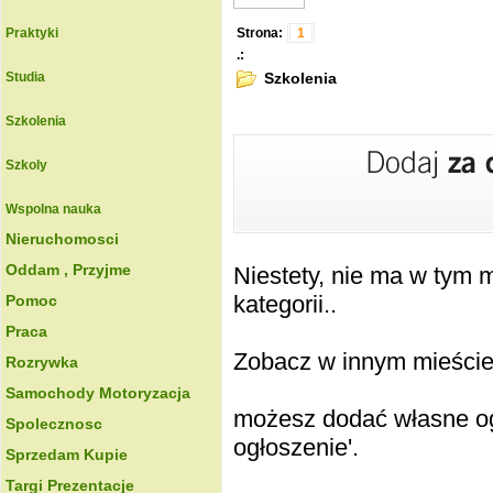
Praktyki
Strona:
1
.:
Szkolenia
Studia
Szkolenia
Szkoly
Wspolna nauka
Nieruchomosci
Oddam , Przyjme
Niestety, nie ma w tym
kategorii..
Pomoc
Praca
Zobacz w innym mieście k
Rozrywka
Samochody Motoryzacja
możesz dodać własne ogł
Spolecznosc
ogłoszenie'.
Sprzedam Kupie
Targi Prezentacje