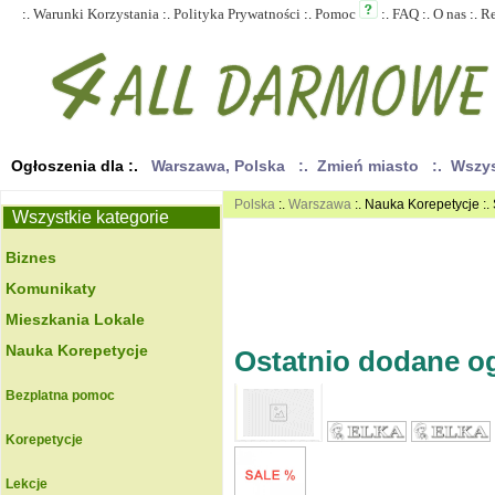
:.
Warunki Korzystania
:.
Polityka Prywatności
:.
Pomoc
:.
FAQ
:.
O nas
:.
R
Ogłoszenia dla :.
Warszawa, Polska
:. Zmień miasto
:. Wszy
Polska
:.
Warszawa
:. Nauka Korepetycje :.
Wszystkie kategorie
Biznes
Komunikaty
Mieszkania Lokale
Nauka Korepetycje
Ostatnio dodane ogł
Bezplatna pomoc
Korepetycje
Lekcje