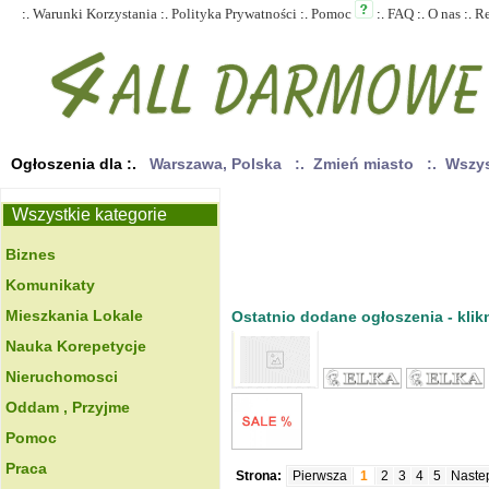
:.
Warunki Korzystania
:.
Polityka Prywatności
:.
Pomoc
:.
FAQ
:.
O nas
:.
R
Ogłoszenia dla :.
Warszawa, Polska
:. Zmień miasto
:. Wszy
Wszystkie kategorie
Biznes
Komunikaty
Mieszkania Lokale
Ostatnio dodane ogłoszenia - klikn
Nauka Korepetycje
Nieruchomosci
Oddam , Przyjme
Pomoc
Praca
Strona:
Pierwsza
1
2
3
4
5
Naste