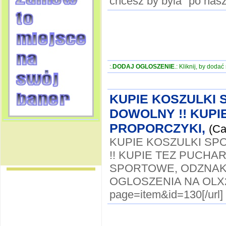
chcesz by byla "po nas
:.
DODAJ OGLOSZENIE
.: Kliknij, by doda
KUPIE KOSZULKI 
DOWOLNY !! KUPI
PROPORCZYKI,
(Ca
KUPIE KOSZULKI SP
!! KUPIE TEZ PUCH
SPORTOWE, ODZNAKI
OGLOSZENIA NA OLX2.PL
page=item&id=130[/url]