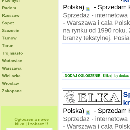
Przemysl
Polska)
-
Sprzedam Ku
Radom
Sprzedaz - internetowa i
Rzeszow
- Warszawa i cala Polsk
Sopot
na rynku od 1990 roku.
Szczecin
branzy tekstylnej. Posi
Tarnow
Torun
Trojmiasto
Wadowice
Warszawa
Wieliczka
:.
DODAJ OGLOSZENIE
.: Kliknij, by doda
Wroclaw
Zakopane
Sp
k
Polska)
-
Sprzedam Ku
Sprzedaz - internetowa i
Ogłoszenia nowe
kliknij i zobacz !!
- Warszawa i cala Polsk