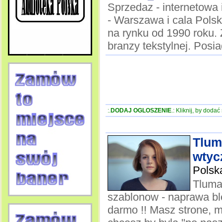
Sprzedaz - internetowa i
- Warszawa i cala Polsk
na rynku od 1990 roku.
branzy tekstylnej. Posi
:.
DODAJ OGLOSZENIE
.: Kliknij, by doda
Tlum
wtyc
Polsk
Tluma
szablonow - naprawa ble
darmo !! Masz strone, m