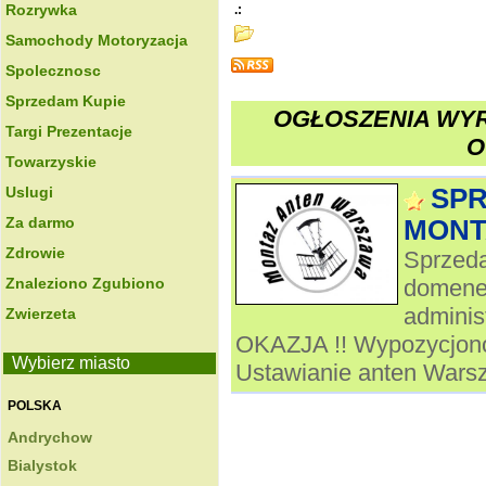
Rozrywka
.:
Samochody Motoryzacja
Spolecznosc
Sprzedam Kupie
OGŁOSZENIA WYR
Targi Prezentacje
O
Towarzyskie
Uslugi
SP
Za darmo
MONT
Zdrowie
Sprzeda
Znaleziono Zgubiono
domene 
admini
Zwierzeta
OKAZJA !! Wypozycjono
Wybierz miasto
Ustawianie anten Warsz
POLSKA
Andrychow
Bialystok