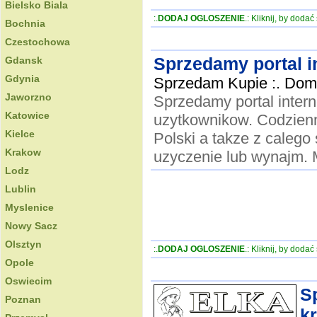
Bielsko Biala
:.
DODAJ OGLOSZENIE
.: Kliknij, by doda
Bochnia
Czestochowa
Sprzedamy portal in
Gdansk
Gdynia
Sprzedam Kupie :. Dome
Jaworzno
Sprzedamy portal interne
Katowice
uzytkownikow. Codzienni
Kielce
Polski a takze z calego
Krakow
uzyczenie lub wynajm. M
Lodz
Lublin
Myslenice
Nowy Sacz
Olsztyn
:.
DODAJ OGLOSZENIE
.: Kliknij, by doda
Opole
Oswiecim
Sp
Poznan
k