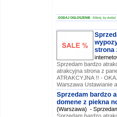
:.
DODAJ OGLOSZENIE
.: Kliknij, by doda
Sprzed
wypozy
strona 
interneto
Sprzedam bardzo atrak
atrakcyjna strona z p
ATRAKCYJNA !! - OKAZJ
Warszawa Ustawianie a
Sprzedam bardzo a
domene z piekna no
(Warszawa) -
Sprzedam
Sprzedam bardzo atrak