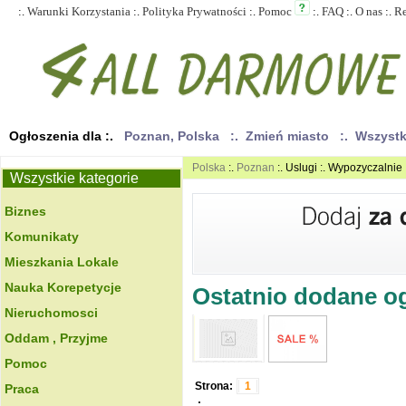
:.
Warunki Korzystania
:.
Polityka Prywatności
:.
Pomoc
:.
FAQ
:.
O nas
:.
R
Ogłoszenia dla :.
Poznan, Polska
:. Zmień miasto
:. Wszyst
Polska
:.
Poznan
:. Uslugi :. Wypozyczalnie
Wszystkie kategorie
Biznes
Komunikaty
Mieszkania Lokale
Nauka Korepetycje
Ostatnio dodane ogł
Nieruchomosci
Oddam , Przyjme
Pomoc
Strona:
1
Praca
.: