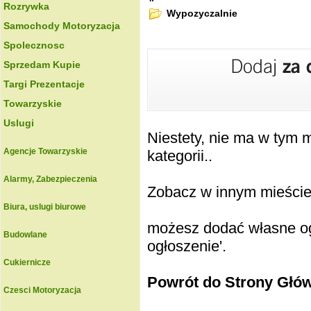
Rozrywka
Wypozyczalnie
Samochody Motoryzacja
Spolecznosc
Sprzedam Kupie
Targi Prezentacje
Towarzyskie
Uslugi
Niestety, nie ma w tym
Agencje Towarzyskie
kategorii..
Alarmy, Zabezpieczenia
Zobacz w innym mieście k
Biura, uslugi biurowe
możesz dodać własne ogł
Budowlane
ogłoszenie'.
Cukiernicze
Powrót do Strony Głó
Czesci Motoryzacja