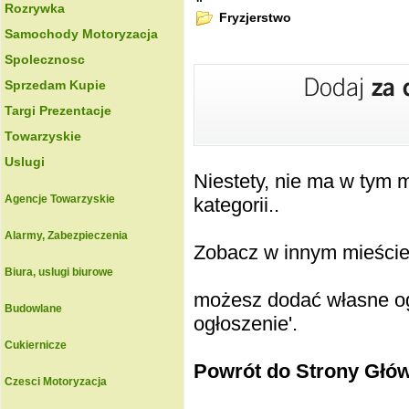
Rozrywka
Fryzjerstwo
Samochody Motoryzacja
Spolecznosc
Sprzedam Kupie
Targi Prezentacje
Towarzyskie
Uslugi
Niestety, nie ma w tym
Agencje Towarzyskie
kategorii..
Alarmy, Zabezpieczenia
Zobacz w innym mieście k
Biura, uslugi biurowe
możesz dodać własne ogł
Budowlane
ogłoszenie'.
Cukiernicze
Powrót do Strony Głó
Czesci Motoryzacja