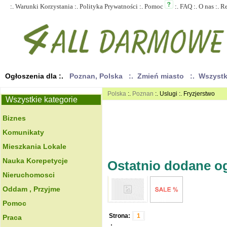
:.
Warunki Korzystania
:.
Polityka Prywatności
:.
Pomoc
:.
FAQ
:.
O nas
:.
R
Ogłoszenia dla :.
Poznan, Polska
:. Zmień miasto
:. Wszyst
Polska
:.
Poznan
:. Uslugi :. Fryzjerstwo
Wszystkie kategorie
Biznes
Komunikaty
Mieszkania Lokale
Nauka Korepetycje
Ostatnio dodane ogł
Nieruchomosci
Oddam , Przyjme
Pomoc
Strona:
1
Praca
.: