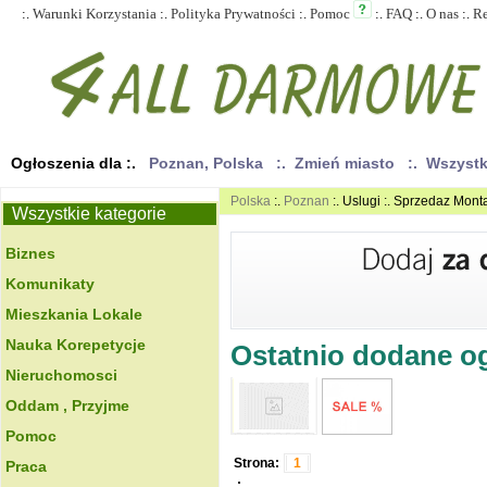
:.
Warunki Korzystania
:.
Polityka Prywatności
:.
Pomoc
:.
FAQ
:.
O nas
:.
R
Ogłoszenia dla :.
Poznan, Polska
:. Zmień miasto
:. Wszyst
Polska
:.
Poznan
:. Uslugi :. Sprzedaz Mont
Wszystkie kategorie
Biznes
Komunikaty
Mieszkania Lokale
Nauka Korepetycje
Ostatnio dodane ogł
Nieruchomosci
Oddam , Przyjme
Pomoc
Strona:
1
Praca
.: