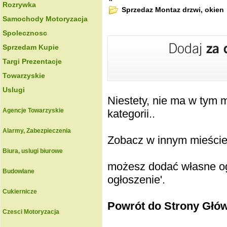
Rozrywka
Sprzedaz Montaz drzwi, okien
Samochody Motoryzacja
Spolecznosc
Sprzedam Kupie
Targi Prezentacje
Towarzyskie
Uslugi
Niestety, nie ma w tym
Agencje Towarzyskie
kategorii..
Alarmy, Zabezpieczenia
Zobacz w innym mieście k
Biura, uslugi biurowe
możesz dodać własne ogł
Budowlane
ogłoszenie'.
Cukiernicze
Powrót do Strony Głó
Czesci Motoryzacja