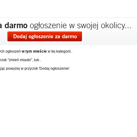
ych ogłoszeń
w tym mieście
w tej kategorii..
isk "zmień miasto", lub..
ąc powyżej w przycisk 'Dodaj ogłoszenie'.