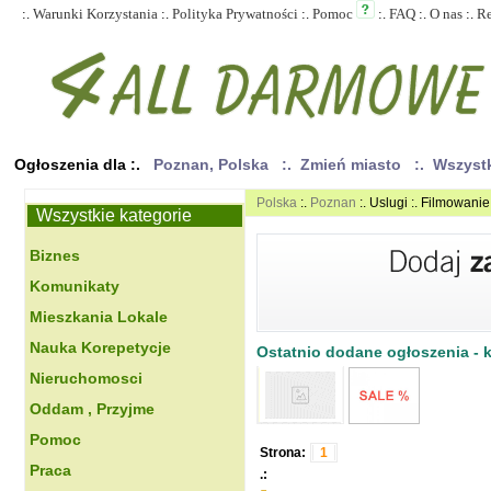
:.
Warunki Korzystania
:.
Polityka Prywatności
:.
Pomoc
:.
FAQ
:.
O nas
:.
R
Ogłoszenia dla :.
Poznan, Polska
:. Zmień miasto
:. Wszyst
Polska
:.
Poznan
:. Uslugi :. Filmowanie
Wszystkie kategorie
Biznes
Komunikaty
Mieszkania Lokale
Nauka Korepetycje
Ostatnio dodane ogłoszenia - kl
Nieruchomosci
Oddam , Przyjme
Pomoc
Strona:
1
Praca
.: