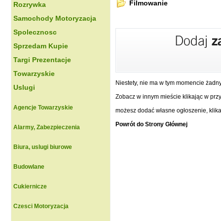
Filmowanie
Rozrywka
Samochody Motoryzacja
Spolecznosc
Sprzedam Kupie
Targi Prezentacje
Towarzyskie
Niestety, nie ma w tym momencie żadn
Uslugi
Zobacz w innym mieście klikając w przyc
Agencje Towarzyskie
możesz dodać własne ogłoszenie, klikaj
Powrót do Strony Głównej
Alarmy, Zabezpieczenia
Biura, uslugi biurowe
Budowlane
Cukiernicze
Czesci Motoryzacja