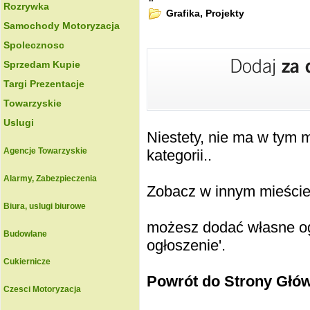
Rozrywka
Grafika, Projekty
Samochody Motoryzacja
Spolecznosc
Sprzedam Kupie
Targi Prezentacje
Towarzyskie
Uslugi
Niestety, nie ma w tym
Agencje Towarzyskie
kategorii..
Alarmy, Zabezpieczenia
Zobacz w innym mieście k
Biura, uslugi biurowe
możesz dodać własne ogł
Budowlane
ogłoszenie'.
Cukiernicze
Powrót do Strony Głó
Czesci Motoryzacja