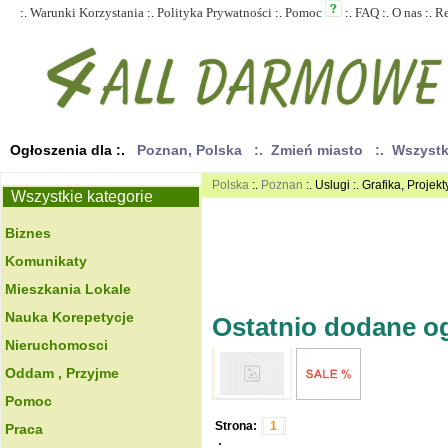
:.
Warunki Korzystania
:.
Polityka Prywatności
:.
Pomoc
:.
FAQ
:.
O nas
:.
R
Ogłoszenia dla :.
Poznan, Polska
:. Zmień miasto
:. Wszyst
Polska
:.
Poznan
:. Uslugi :. Grafika, Projekt
Wszystkie kategorie
Biznes
Komunikaty
Mieszkania Lokale
Nauka Korepetycje
Ostatnio dodane ogł
Nieruchomosci
Oddam , Przyjme
Pomoc
Strona:
1
Praca
.: