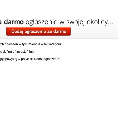
ych ogłoszeń
w tym mieście
w tej kategorii..
isk "zmień miasto", lub..
ąc powyżej w przycisk 'Dodaj ogłoszenie'.