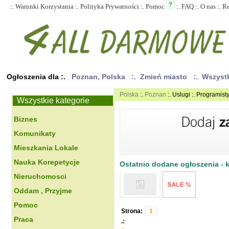
:.
Warunki Korzystania
:.
Polityka Prywatności
:.
Pomoc
:.
FAQ
:.
O nas
:.
R
Ogłoszenia dla :.
Poznan, Polska
:. Zmień miasto
:. Wszyst
Polska
:.
Poznan
:. Uslugi :. Programist
Wszystkie kategorie
Biznes
Komunikaty
Mieszkania Lokale
Nauka Korepetycje
Ostatnio dodane ogłoszenia - kl
Nieruchomosci
Oddam , Przyjme
Pomoc
Strona:
1
Praca
.: