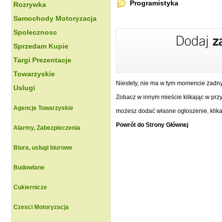
Programistyka
Rozrywka
Samochody Motoryzacja
Spolecznosc
Sprzedam Kupie
Targi Prezentacje
Towarzyskie
Niestety, nie ma w tym momencie żadn
Uslugi
Zobacz w innym mieście klikając w przyc
Agencje Towarzyskie
możesz dodać własne ogłoszenie, klikaj
Powrót do Strony Głównej
Alarmy, Zabezpieczenia
Biura, uslugi biurowe
Budowlane
Cukiernicze
Czesci Motoryzacja