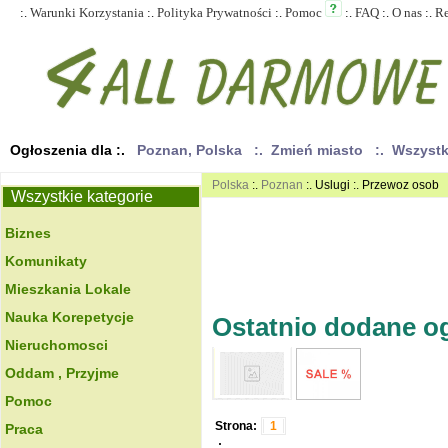
:.
Warunki Korzystania
:.
Polityka Prywatności
:.
Pomoc
:.
FAQ
:.
O nas
:.
R
Ogłoszenia dla :.
Poznan, Polska
:. Zmień miasto
:. Wszyst
Polska
:.
Poznan
:. Uslugi :. Przewoz osob
Wszystkie kategorie
Biznes
Komunikaty
Mieszkania Lokale
Nauka Korepetycje
Ostatnio dodane ogł
Nieruchomosci
Oddam , Przyjme
Pomoc
Strona:
1
Praca
.: