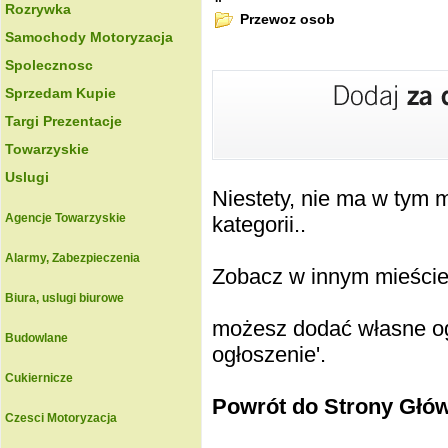
Rozrywka
Przewoz osob
Samochody Motoryzacja
Spolecznosc
Sprzedam Kupie
Targi Prezentacje
Towarzyskie
Uslugi
Niestety, nie ma w tym
Agencje Towarzyskie
kategorii..
Alarmy, Zabezpieczenia
Zobacz w innym mieście k
Biura, uslugi biurowe
możesz dodać własne ogł
Budowlane
ogłoszenie'.
Cukiernicze
Powrót do Strony Głó
Czesci Motoryzacja