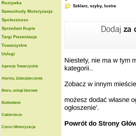
Rozrywka
Szklarz, szyby, lustra
Samochody Motoryzacja
Spolecznosc
Sprzedam Kupie
Targi Prezentacje
Towarzyskie
Uslugi
Niestety, nie ma w tym
Agencje Towarzyskie
kategorii..
Alarmy, Zabezpieczenia
Zobacz w innym mieście k
Biura, uslugi biurowe
możesz dodać własne ogł
Budowlane
ogłoszenie'.
Cukiernicze
Powrót do Strony Głó
Czesci Motoryzacja