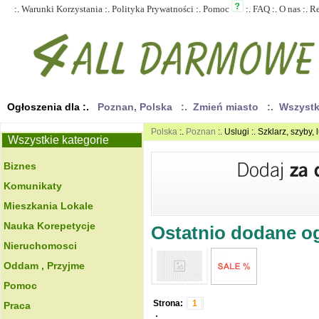
:.
Warunki Korzystania
:.
Polityka Prywatności
:.
Pomoc
:.
FAQ
:.
O nas
:.
R
Ogłoszenia dla :.
Poznan, Polska
:. Zmień miasto
:. Wszyst
Polska
:.
Poznan
:. Uslugi :. Szklarz, szyby, 
Wszystkie kategorie
Biznes
Komunikaty
Mieszkania Lokale
Nauka Korepetycje
Ostatnio dodane ogł
Nieruchomosci
Oddam , Przyjme
Pomoc
Strona:
1
Praca
.: