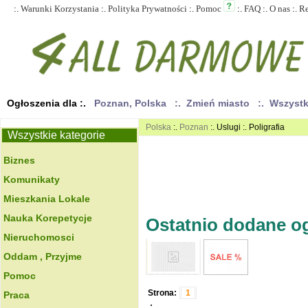
:.
Warunki Korzystania
:.
Polityka Prywatności
:.
Pomoc
:.
FAQ
:.
O nas
:.
R
Ogłoszenia dla :.
Poznan, Polska
:. Zmień miasto
:. Wszyst
Polska
:.
Poznan
:. Uslugi :. Poligrafia
Wszystkie kategorie
Biznes
Komunikaty
Mieszkania Lokale
Nauka Korepetycje
Ostatnio dodane ogł
Nieruchomosci
Oddam , Przyjme
Pomoc
Strona:
1
Praca
.: