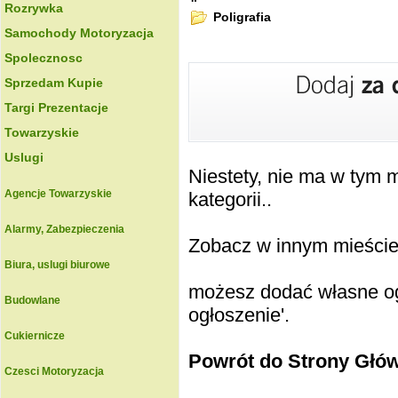
Rozrywka
Poligrafia
Samochody Motoryzacja
Spolecznosc
Sprzedam Kupie
Targi Prezentacje
Towarzyskie
Uslugi
Niestety, nie ma w tym
Agencje Towarzyskie
kategorii..
Alarmy, Zabezpieczenia
Zobacz w innym mieście k
Biura, uslugi biurowe
możesz dodać własne ogł
Budowlane
ogłoszenie'.
Cukiernicze
Powrót do Strony Głó
Czesci Motoryzacja