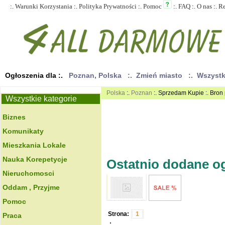
:.
Warunki Korzystania
:.
Polityka Prywatności
:.
Pomoc
:.
FAQ
:.
O nas
:.
R
Ogłoszenia dla :.
Poznan, Polska
:. Zmień miasto
:. Wszyst
Polska
:.
Poznan
:. Sprzedam Kupie :. Bron
Wszystkie kategorie
Biznes
Komunikaty
Mieszkania Lokale
Nauka Korepetycje
Ostatnio dodane ogł
Nieruchomosci
Oddam , Przyjme
Pomoc
Strona:
1
Praca
.: