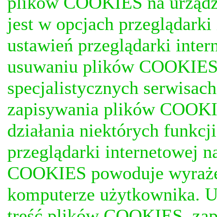
plików COOKIES na urządz
jest w opcjach przeglądark
ustawień przeglądarki inter
usuwaniu plików COOKIES, j
specjalistycznych serwisac
zapisywania plików COOKI
działania niektórych funkc
przeglądarki internetowej n
COOKIES powoduje wyrażen
komputerze użytkownika. U
treść plików COOKIES, za