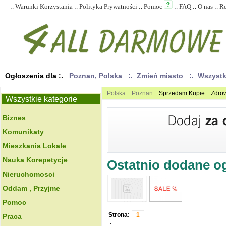
:.
Warunki Korzystania
:.
Polityka Prywatności
:.
Pomoc
:.
FAQ
:.
O nas
:.
R
Ogłoszenia dla :.
Poznan, Polska
:. Zmień miasto
:. Wszyst
Polska
:.
Poznan
:. Sprzedam Kupie :. Zdro
Wszystkie kategorie
Biznes
Komunikaty
Mieszkania Lokale
Nauka Korepetycje
Ostatnio dodane ogł
Nieruchomosci
Oddam , Przyjme
Pomoc
Strona:
1
Praca
.: