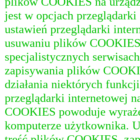
plików COOKIES na urządz
jest w opcjach przeglądark
ustawień przeglądarki inter
usuwaniu plików COOKIES, j
specjalistycznych serwisac
zapisywania plików COOKI
działania niektórych funkc
przeglądarki internetowej n
COOKIES powoduje wyrażen
komputerze użytkownika. U
treść plików COOKIES, za