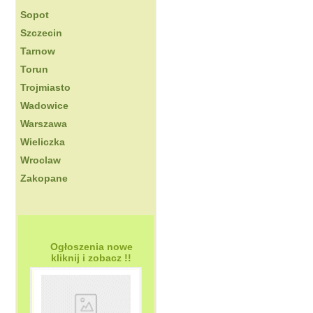
Sopot
Szczecin
Tarnow
Torun
Trojmiasto
Wadowice
Warszawa
Wieliczka
Wroclaw
Zakopane
Ogłoszenia nowe
kliknij i zobacz !!