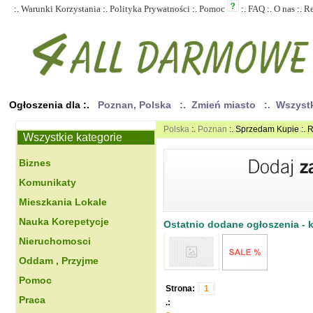
:.
Warunki Korzystania
:.
Polityka Prywatności
:.
Pomoc
:.
FAQ
:.
O nas
:.
R
Ogłoszenia dla :.
Poznan, Polska
:. Zmień miasto
:. Wszyst
Polska
:.
Poznan
:. Sprzedam Kupie :. R
Wszystkie kategorie
Biznes
Komunikaty
Mieszkania Lokale
Nauka Korepetycje
Ostatnio dodane ogłoszenia - kl
Nieruchomosci
Oddam , Przyjme
Pomoc
Strona:
1
Praca
.: