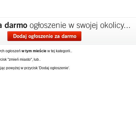
ych ogłoszeń
w tym mieście
w tej kategorii..
isk "zmień miasto", lub..
ąc powyżej w przycisk 'Dodaj ogłoszenie'.