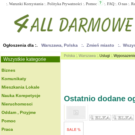
:.
Warunki Korzystania
:.
Polityka Prywatności
:.
Pomoc
:.
FAQ
:.
O nas
:.
R
Ogłoszenia dla :.
Warszawa, Polska
:. Zmień miasto
:. Wszy
Polska
:.
Warszawa
:. Uslugi :. Wyposazeni
Wszystkie kategorie
Biznes
Komunikaty
Mieszkania Lokale
Nauka Korepetycje
Ostatnio dodane ogł
Nieruchomosci
Oddam , Przyjme
Pomoc
Praca