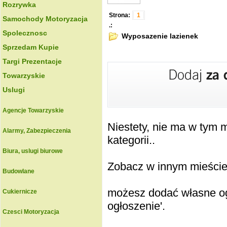
Rozrywka
Strona:
1
Samochody Motoryzacja
.:
Spolecznosc
Wyposazenie lazienek
Sprzedam Kupie
Targi Prezentacje
Towarzyskie
Uslugi
Agencje Towarzyskie
Niestety, nie ma w tym
Alarmy, Zabezpieczenia
kategorii..
Biura, uslugi biurowe
Zobacz w innym mieście k
Budowlane
możesz dodać własne ogł
Cukiernicze
ogłoszenie'.
Czesci Motoryzacja