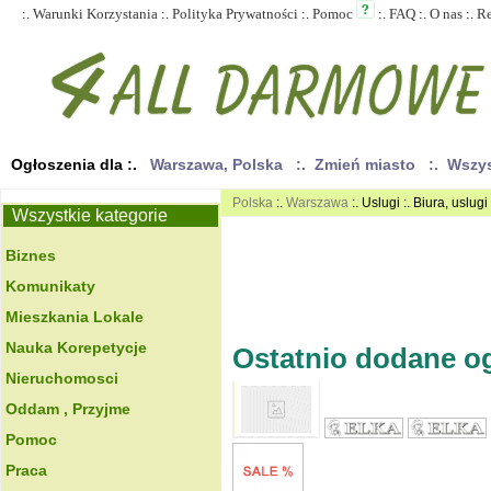
:.
Warunki Korzystania
:.
Polityka Prywatności
:.
Pomoc
:.
FAQ
:.
O nas
:.
R
Ogłoszenia dla :.
Warszawa, Polska
:. Zmień miasto
:. Wszy
Polska
:.
Warszawa
:. Uslugi :. Biura, uslug
Wszystkie kategorie
Biznes
Komunikaty
Mieszkania Lokale
Nauka Korepetycje
Ostatnio dodane ogł
Nieruchomosci
Oddam , Przyjme
Pomoc
Praca