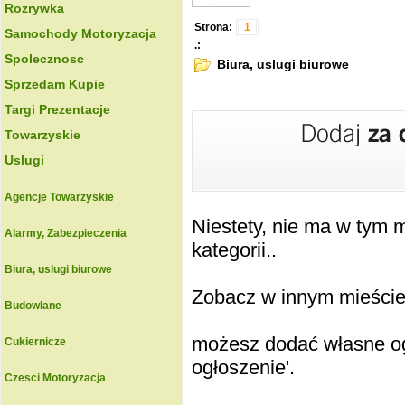
Rozrywka
Strona:
1
Samochody Motoryzacja
.:
Spolecznosc
Biura, uslugi biurowe
Sprzedam Kupie
Targi Prezentacje
Towarzyskie
Uslugi
Agencje Towarzyskie
Niestety, nie ma w tym
Alarmy, Zabezpieczenia
kategorii..
Biura, uslugi biurowe
Zobacz w innym mieście k
Budowlane
możesz dodać własne ogł
Cukiernicze
ogłoszenie'.
Czesci Motoryzacja