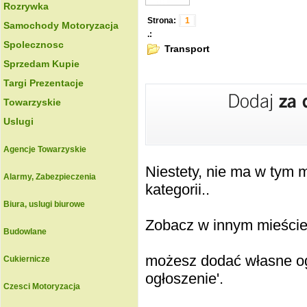
Rozrywka
Strona:
1
Samochody Motoryzacja
.:
Spolecznosc
Transport
Sprzedam Kupie
Targi Prezentacje
Towarzyskie
Uslugi
Agencje Towarzyskie
Niestety, nie ma w tym
Alarmy, Zabezpieczenia
kategorii..
Biura, uslugi biurowe
Zobacz w innym mieście k
Budowlane
możesz dodać własne ogł
Cukiernicze
ogłoszenie'.
Czesci Motoryzacja