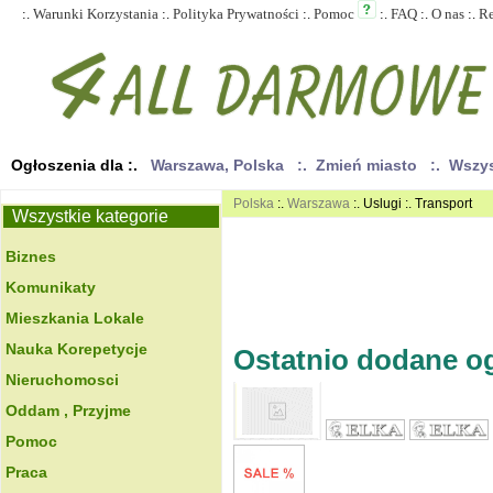
:.
Warunki Korzystania
:.
Polityka Prywatności
:.
Pomoc
:.
FAQ
:.
O nas
:.
R
Ogłoszenia dla :.
Warszawa, Polska
:. Zmień miasto
:. Wszy
Polska
:.
Warszawa
:. Uslugi :. Transport
Wszystkie kategorie
Biznes
Komunikaty
Mieszkania Lokale
Nauka Korepetycje
Ostatnio dodane ogł
Nieruchomosci
Oddam , Przyjme
Pomoc
Praca