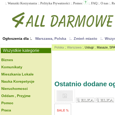
:.
Warunki Korzystania
:.
Polityka Prywatności
:.
Pomoc
:.
FAQ
:.
O nas
:.
R
Ogłoszenia dla :.
Warszawa, Polska
:. Zmień miasto
:. Wszy
Polska
:.
Warszawa
:. Uslugi :. Masaze, SP
Wszystkie kategorie
Biznes
Komunikaty
Mieszkania Lokale
Nauka Korepetycje
Ostatnio dodane ogł
Nieruchomosci
Oddam , Przyjme
Pomoc
Praca