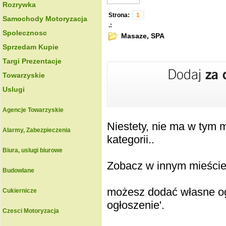
Rozrywka
Strona:
1
Samochody Motoryzacja
.:
Spolecznosc
Masaze, SPA
Sprzedam Kupie
Targi Prezentacje
Towarzyskie
Uslugi
Agencje Towarzyskie
Niestety, nie ma w tym
Alarmy, Zabezpieczenia
kategorii..
Biura, uslugi biurowe
Zobacz w innym mieście k
Budowlane
możesz dodać własne ogł
Cukiernicze
ogłoszenie'.
Czesci Motoryzacja