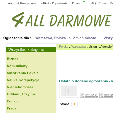
:.
Warunki Korzystania
:.
Polityka Prywatności
:.
Pomoc
:.
FAQ
:.
O nas
:.
R
Ogłoszenia dla :.
Warszawa, Polska
:. Zmień miasto
:. Wszy
Polska
:.
Warszawa
:. Uslugi :. Agencj
Wszystkie kategorie
Biznes
Komunikaty
Mieszkania Lokale
Nauka Korepetycje
Ostatnio dodane ogłoszenia - kl
Nieruchomosci
Oddam , Przyjme
Pomoc
Strona:
1
Praca
.: