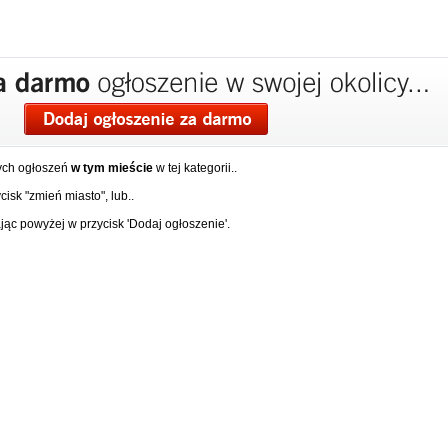
ych ogłoszeń
w tym mieście
w tej kategorii..
isk "zmień miasto", lub..
ąc powyżej w przycisk 'Dodaj ogłoszenie'.