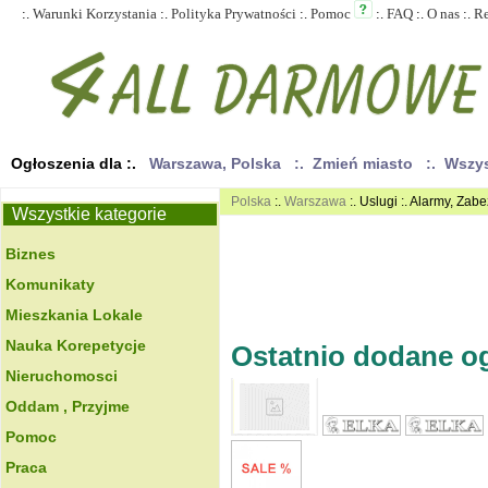
:.
Warunki Korzystania
:.
Polityka Prywatności
:.
Pomoc
:.
FAQ
:.
O nas
:.
R
Ogłoszenia dla :.
Warszawa, Polska
:. Zmień miasto
:. Wszy
Polska
:.
Warszawa
:. Uslugi :. Alarmy, Zab
Wszystkie kategorie
Biznes
Komunikaty
Mieszkania Lokale
Nauka Korepetycje
Ostatnio dodane ogł
Nieruchomosci
Oddam , Przyjme
Pomoc
Praca