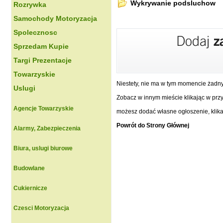
Wykrywanie podsluchow
Rozrywka
Samochody Motoryzacja
Spolecznosc
Sprzedam Kupie
Targi Prezentacje
Towarzyskie
Niestety, nie ma w tym momencie żadn
Uslugi
Zobacz w innym mieście klikając w przyc
Agencje Towarzyskie
możesz dodać własne ogłoszenie, klikaj
Powrót do Strony Głównej
Alarmy, Zabezpieczenia
Biura, uslugi biurowe
Budowlane
Cukiernicze
Czesci Motoryzacja