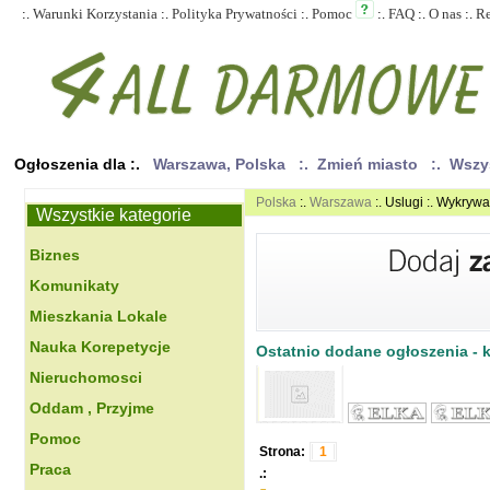
:.
Warunki Korzystania
:.
Polityka Prywatności
:.
Pomoc
:.
FAQ
:.
O nas
:.
R
Ogłoszenia dla :.
Warszawa, Polska
:. Zmień miasto
:. Wszy
Polska
:.
Warszawa
:. Uslugi :. Wykry
Wszystkie kategorie
Biznes
Komunikaty
Mieszkania Lokale
Nauka Korepetycje
Ostatnio dodane ogłoszenia - kl
Nieruchomosci
Oddam , Przyjme
Pomoc
Strona:
1
Praca
.: