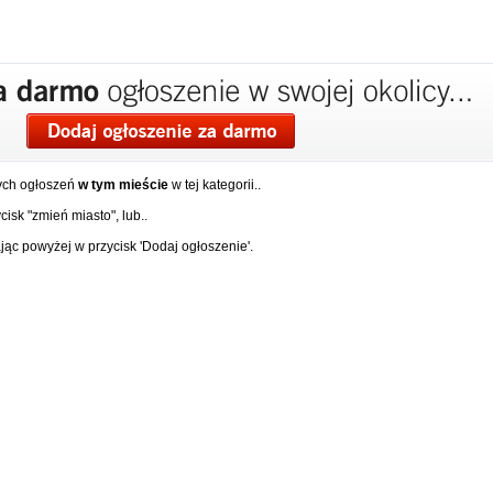
ych ogłoszeń
w tym mieście
w tej kategorii..
isk "zmień miasto", lub..
ąc powyżej w przycisk 'Dodaj ogłoszenie'.