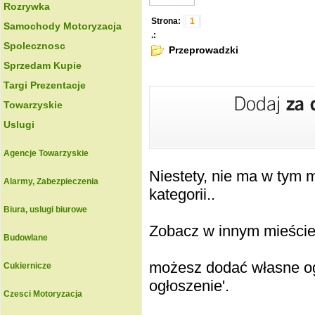
Rozrywka
Strona:
1
Samochody Motoryzacja
.:
Spolecznosc
Przeprowadzki
Sprzedam Kupie
Targi Prezentacje
Towarzyskie
Uslugi
Agencje Towarzyskie
Niestety, nie ma w tym
Alarmy, Zabezpieczenia
kategorii..
Biura, uslugi biurowe
Zobacz w innym mieście k
Budowlane
możesz dodać własne ogł
Cukiernicze
ogłoszenie'.
Czesci Motoryzacja