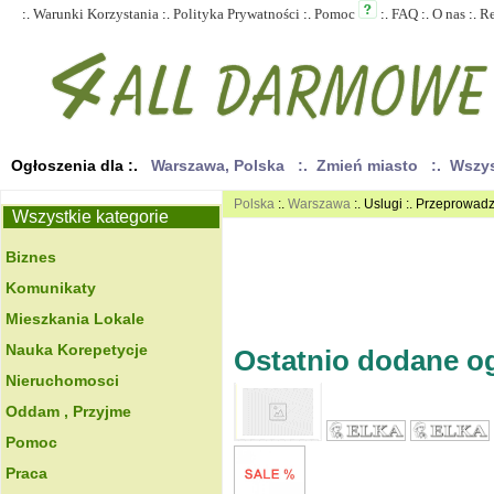
:.
Warunki Korzystania
:.
Polityka Prywatności
:.
Pomoc
:.
FAQ
:.
O nas
:.
R
Ogłoszenia dla :.
Warszawa, Polska
:. Zmień miasto
:. Wszy
Polska
:.
Warszawa
:. Uslugi :. Przeprowadz
Wszystkie kategorie
Biznes
Komunikaty
Mieszkania Lokale
Nauka Korepetycje
Ostatnio dodane ogł
Nieruchomosci
Oddam , Przyjme
Pomoc
Praca