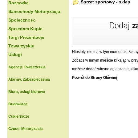
Sprzet sportowy - sklep
Rozrywka
Samochody Motoryzacja
Spolecznosc
Sprzedam Kupie
Targi Prezentacje
Towarzyskie
Niestety, nie ma w tym momencie żadn
Uslugi
Zobacz w innym mieście klikając w przyc
Agencje Towarzyskie
możesz dodać własne ogłoszenie, klikaj
Powrót do Strony Głównej
Alarmy, Zabezpieczenia
Biura, uslugi biurowe
Budowlane
Cukiernicze
Czesci Motoryzacja