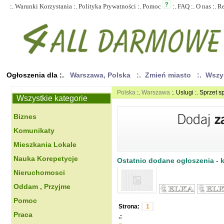
:.
Warunki Korzystania
:.
Polityka Prywatności
:.
Pomoc
:.
FAQ
:.
O nas
:.
R
Ogłoszenia dla :.
Warszawa, Polska
:. Zmień miasto
:. Wszy
Polska
:.
Warszawa
:. Uslugi :. Sprzet s
Wszystkie kategorie
Biznes
Komunikaty
Mieszkania Lokale
Nauka Korepetycje
Ostatnio dodane ogłoszenia - kl
Nieruchomosci
Oddam , Przyjme
Pomoc
Strona:
1
Praca
.: