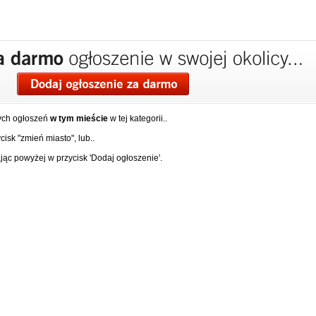
ych ogłoszeń
w tym mieście
w tej kategorii..
isk "zmień miasto", lub..
ąc powyżej w przycisk 'Dodaj ogłoszenie'.