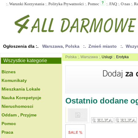
:.
Warunki Korzystania
:.
Polityka Prywatności
:.
Pomoc
:.
FAQ
:.
O nas
:.
R
Ogłoszenia dla :.
Warszawa, Polska
:. Zmień miasto
:. Wszy
Polska
:.
Warszawa
:. Uslugi :. Erotyka
Wszystkie kategorie
Biznes
Komunikaty
Mieszkania Lokale
Nauka Korepetycje
Ostatnio dodane ogł
Nieruchomosci
Oddam , Przyjme
Pomoc
Praca