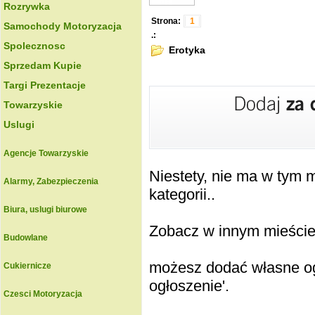
Rozrywka
Strona:
1
Samochody Motoryzacja
.:
Spolecznosc
Erotyka
Sprzedam Kupie
Targi Prezentacje
Towarzyskie
Uslugi
Agencje Towarzyskie
Niestety, nie ma w tym
Alarmy, Zabezpieczenia
kategorii..
Biura, uslugi biurowe
Zobacz w innym mieście k
Budowlane
możesz dodać własne ogł
Cukiernicze
ogłoszenie'.
Czesci Motoryzacja