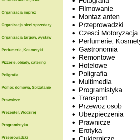
Fotografia
Ochrona mienia, osob
Filmowanie
Organizacja imprez
Montaz anten
Przeprowadzki
Organizacja sieci sprzedazy
Czesci Motoryzacja
Organizacja targow, wystaw
Perfumerie, Kosmet
Gastronomia
Perfumerie, Kosmetyki
Remontowe
Pizzerie, obiady, catering
Hotelowe
Poligrafia
Poligrafia
Multimedia
Pomoc domowa, Sprzatanie
Programistyka
Transport
Prawnicze
Przewoz osob
Prezenter, Wodzirej
Ubezpieczenia
Prawnicze
Programistyka
Erotyka
Cukiernicze
Przeprowadzki