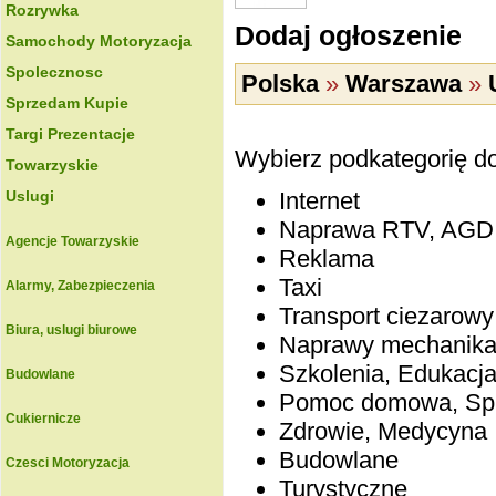
Rozrywka
Dodaj ogłoszenie
Samochody Motoryzacja
Spolecznosc
Polska
»
Warszawa
»
Sprzedam Kupie
Targi Prezentacje
Wybierz podkategorię d
Towarzyskie
Uslugi
Internet
Naprawa RTV, AGD
Agencje Towarzyskie
Reklama
Taxi
Alarmy, Zabezpieczenia
Transport ciezarowy
Biura, uslugi biurowe
Naprawy mechanika,
Szkolenia, Edukacj
Budowlane
Pomoc domowa, Spr
Cukiernicze
Zdrowie, Medycyna
Budowlane
Czesci Motoryzacja
Turystyczne