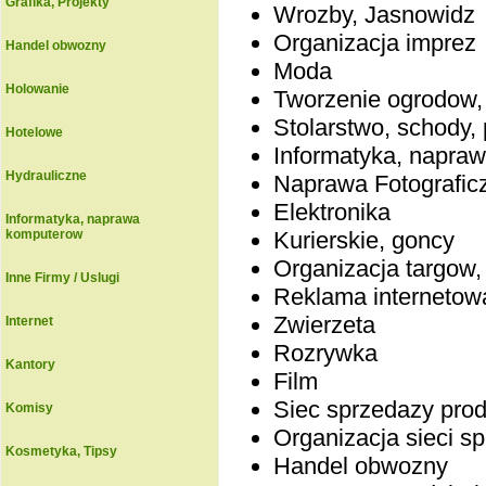
Grafika, Projekty
Wrozby, Jasnowidz
Organizacja imprez
Handel obwozny
Moda
Holowanie
Tworzenie ogrodow,
Stolarstwo, schody, 
Hotelowe
Informatyka, napra
Hydrauliczne
Naprawa Fotografic
Elektronika
Informatyka, naprawa
komputerow
Kurierskie, goncy
Organizacja targow
Inne Firmy / Uslugi
Reklama internetow
Zwierzeta
Internet
Rozrywka
Kantory
Film
Siec sprzedazy pro
Komisy
Organizacja sieci s
Kosmetyka, Tipsy
Handel obwozny