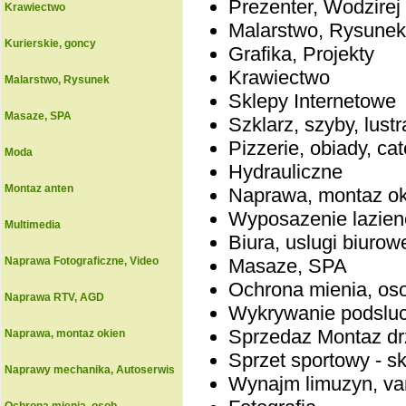
Prezenter, Wodzirej
Krawiectwo
Malarstwo, Rysunek
Kurierskie, goncy
Grafika, Projekty
Krawiectwo
Malarstwo, Rysunek
Sklepy Internetowe
Masaze, SPA
Szklarz, szyby, lustr
Pizzerie, obiady, cat
Moda
Hydrauliczne
Montaz anten
Naprawa, montaz ok
Wyposazenie lazien
Multimedia
Biura, uslugi biurow
Naprawa Fotograficzne, Video
Masaze, SPA
Ochrona mienia, os
Naprawa RTV, AGD
Wykrywanie podslu
Sprzedaz Montaz dr
Naprawa, montaz okien
Sprzet sportowy - s
Naprawy mechanika, Autoserwis
Wynajm limuzyn, v