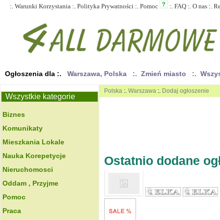
:.
Warunki Korzystania
:.
Polityka Prywatności
:.
Pomoc
:.
FAQ
:.
O nas
:.
R
Ogłoszenia dla :.
Warszawa, Polska
:. Zmień miasto
:. Wszy
Polska
:.
Warszawa
:.
Dodaj ogłoszenie
Wszystkie kategorie
Biznes
Komunikaty
Mieszkania Lokale
Nauka Korepetycje
Ostatnio dodane ogło
Nieruchomosci
Oddam , Przyjme
Pomoc
Praca