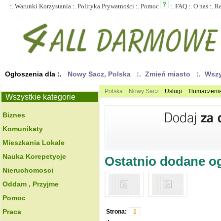
:.
Warunki Korzystania
:.
Polityka Prywatności
:.
Pomoc
:.
FAQ
:.
O nas
:.
R
Ogłoszenia dla :.
Nowy Sacz, Polska
:. Zmień miasto
:. Wsz
Polska
:.
Nowy Sacz
:. Uslugi :. Tlumaczeni
Wszystkie kategorie
Biznes
Komunikaty
Mieszkania Lokale
Nauka Korepetycje
Ostatnio dodane ogł
Nieruchomosci
Oddam , Przyjme
Pomoc
Praca
Strona:
1