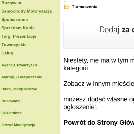
.:
Rozrywka
Tlumaczenia
Samochody Motoryzacja
Spolecznosc
Sprzedam Kupie
Targi Prezentacje
Towarzyskie
Uslugi
Niestety, nie ma w tym
Agencje Towarzyskie
kategorii..
Alarmy, Zabezpieczenia
Zobacz w innym mieście k
Biura, uslugi biurowe
możesz dodać własne ogł
Budowlane
ogłoszenie'.
Cukiernicze
Powrót do Strony Głó
Czesci Motoryzacja