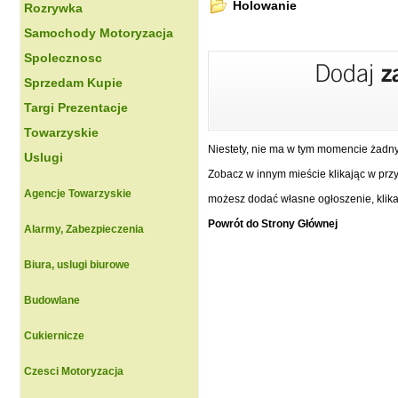
Holowanie
Rozrywka
Samochody Motoryzacja
Spolecznosc
Sprzedam Kupie
Targi Prezentacje
Towarzyskie
Niestety, nie ma w tym momencie żadn
Uslugi
Zobacz w innym mieście klikając w przyc
Agencje Towarzyskie
możesz dodać własne ogłoszenie, klikaj
Powrót do Strony Głównej
Alarmy, Zabezpieczenia
Biura, uslugi biurowe
Budowlane
Cukiernicze
Czesci Motoryzacja