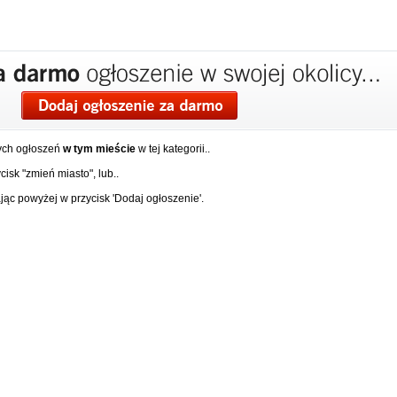
ych ogłoszeń
w tym mieście
w tej kategorii..
isk "zmień miasto", lub..
ąc powyżej w przycisk 'Dodaj ogłoszenie'.