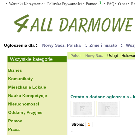
:.
Warunki Korzystania
:.
Polityka Prywatności
:.
Pomoc
:.
FAQ
:.
O nas
:.
R
Ogłoszenia dla :.
Nowy Sacz, Polska
:. Zmień miasto
:. Wsz
Polska
:.
Nowy Sacz
:. Uslugi :. Holowa
Wszystkie kategorie
Biznes
Komunikaty
Mieszkania Lokale
Nauka Korepetycje
Ostatnio dodane ogłoszenia - kl
Nieruchomosci
Oddam , Przyjme
Pomoc
Strona:
1
Praca
.: