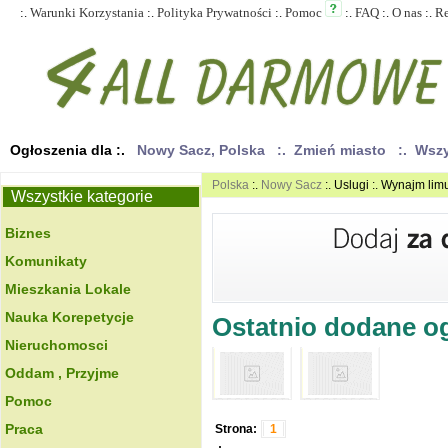
:.
Warunki Korzystania
:.
Polityka Prywatności
:.
Pomoc
:.
FAQ
:.
O nas
:.
R
Ogłoszenia dla :.
Nowy Sacz, Polska
:. Zmień miasto
:. Wsz
Polska
:.
Nowy Sacz
:. Uslugi :. Wynajm li
Wszystkie kategorie
Biznes
Komunikaty
Mieszkania Lokale
Nauka Korepetycje
Ostatnio dodane ogł
Nieruchomosci
Oddam , Przyjme
Pomoc
Praca
Strona:
1