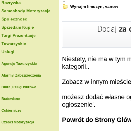
.:
Rozrywka
Wynajm limuzyn, vanow
Samochody Motoryzacja
Spolecznosc
Sprzedam Kupie
Targi Prezentacje
Towarzyskie
Uslugi
Niestety, nie ma w tym
Agencje Towarzyskie
kategorii..
Alarmy, Zabezpieczenia
Zobacz w innym mieście k
Biura, uslugi biurowe
możesz dodać własne ogł
Budowlane
ogłoszenie'.
Cukiernicze
Powrót do Strony Głó
Czesci Motoryzacja