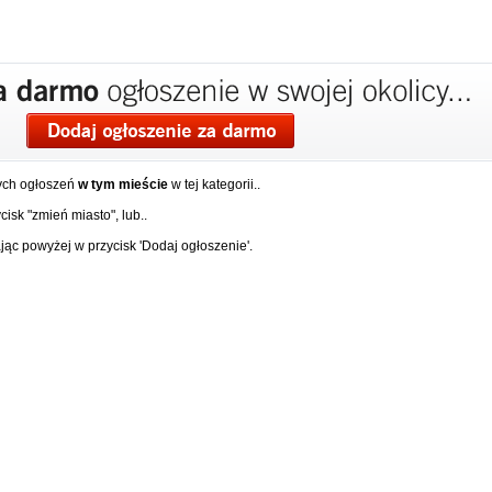
ych ogłoszeń
w tym mieście
w tej kategorii..
isk "zmień miasto", lub..
ąc powyżej w przycisk 'Dodaj ogłoszenie'.