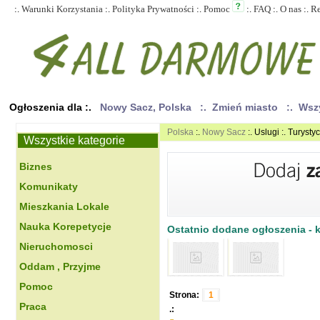
:.
Warunki Korzystania
:.
Polityka Prywatności
:.
Pomoc
:.
FAQ
:.
O nas
:.
R
Ogłoszenia dla :.
Nowy Sacz, Polska
:. Zmień miasto
:. Wsz
Polska
:.
Nowy Sacz
:. Uslugi :. Turysty
Wszystkie kategorie
Biznes
Komunikaty
Mieszkania Lokale
Nauka Korepetycje
Ostatnio dodane ogłoszenia - kl
Nieruchomosci
Oddam , Przyjme
Pomoc
Strona:
1
Praca
.: