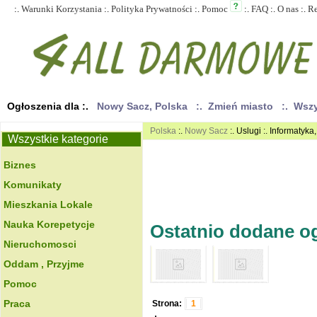
:.
Warunki Korzystania
:.
Polityka Prywatności
:.
Pomoc
:.
FAQ
:.
O nas
:.
R
Ogłoszenia dla :.
Nowy Sacz, Polska
:. Zmień miasto
:. Wsz
Polska
:.
Nowy Sacz
:. Uslugi :. Informaty
Wszystkie kategorie
Biznes
Komunikaty
Mieszkania Lokale
Nauka Korepetycje
Ostatnio dodane ogł
Nieruchomosci
Oddam , Przyjme
Pomoc
Praca
Strona:
1