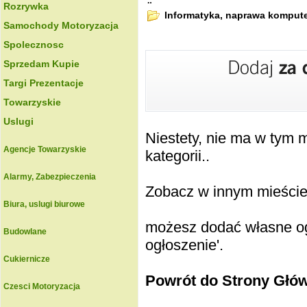
.:
Rozrywka
Informatyka, naprawa komput
Samochody Motoryzacja
Spolecznosc
Sprzedam Kupie
Targi Prezentacje
Towarzyskie
Uslugi
Niestety, nie ma w tym
Agencje Towarzyskie
kategorii..
Alarmy, Zabezpieczenia
Zobacz w innym mieście k
Biura, uslugi biurowe
możesz dodać własne ogł
Budowlane
ogłoszenie'.
Cukiernicze
Powrót do Strony Głó
Czesci Motoryzacja