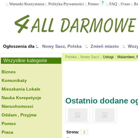
:.
Warunki Korzystania
:.
Polityka Prywatności
:.
Pomoc
:.
FAQ
:.
O nas
:.
R
Ogłoszenia dla :.
Nowy Sacz, Polska
:. Zmień miasto
:. Wsz
Polska
:.
Nowy Sacz
:. Uslugi :. Malarstwo,
Wszystkie kategorie
Biznes
Komunikaty
Mieszkania Lokale
Nauka Korepetycje
Ostatnio dodane ogł
Nieruchomosci
Oddam , Przyjme
Pomoc
Praca
Strona:
1