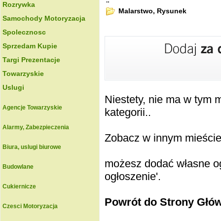
.:
Rozrywka
Malarstwo, Rysunek
Samochody Motoryzacja
Spolecznosc
Sprzedam Kupie
Targi Prezentacje
Towarzyskie
Uslugi
Niestety, nie ma w tym
Agencje Towarzyskie
kategorii..
Alarmy, Zabezpieczenia
Zobacz w innym mieście k
Biura, uslugi biurowe
możesz dodać własne ogł
Budowlane
ogłoszenie'.
Cukiernicze
Powrót do Strony Głó
Czesci Motoryzacja