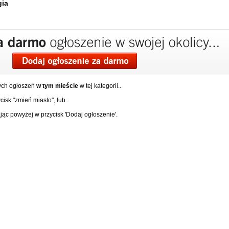
gia
ych ogłoszeń
w tym mieście
w tej kategorii..
isk "zmień miasto", lub..
ąc powyżej w przycisk 'Dodaj ogłoszenie'.