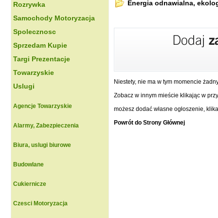
Energia odnawialna, ekolo
Rozrywka
Samochody Motoryzacja
Spolecznosc
Sprzedam Kupie
Targi Prezentacje
Towarzyskie
Niestety, nie ma w tym momencie żadn
Uslugi
Zobacz w innym mieście klikając w przyc
Agencje Towarzyskie
możesz dodać własne ogłoszenie, klikaj
Powrót do Strony Głównej
Alarmy, Zabezpieczenia
Biura, uslugi biurowe
Budowlane
Cukiernicze
Czesci Motoryzacja