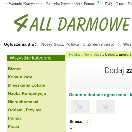
:.
Warunki Korzystania
:.
Polityka Prywatności
:.
Pomoc
:.
FAQ
:.
O nas
:.
R
Ogłoszenia dla :.
Nowy Sacz, Polska
:. Zmień miasto
:. Wsz
Polska
:.
Nowy Sacz
:. Uslugi :. Energi
Wszystkie kategorie
Biznes
Komunikaty
Mieszkania Lokale
Nauka Korepetycje
Ostatnio dodane ogłoszenia - kl
Nieruchomosci
Oddam , Przyjme
Pomoc
Strona:
1
Praca
.: