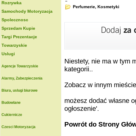
.:
Rozrywka
Perfumerie, Kosmetyki
Samochody Motoryzacja
Spolecznosc
Sprzedam Kupie
Targi Prezentacje
Towarzyskie
Uslugi
Niestety, nie ma w tym
Agencje Towarzyskie
kategorii..
Alarmy, Zabezpieczenia
Zobacz w innym mieście k
Biura, uslugi biurowe
możesz dodać własne ogł
Budowlane
ogłoszenie'.
Cukiernicze
Powrót do Strony Głó
Czesci Motoryzacja