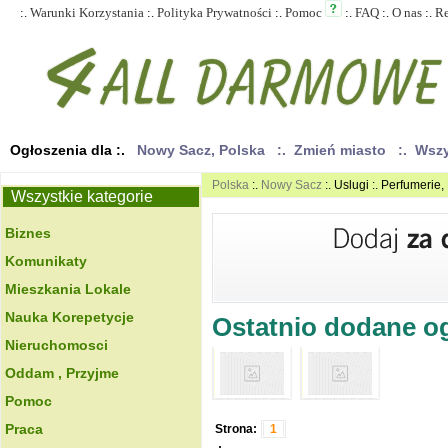
:.
Warunki Korzystania
:.
Polityka Prywatności
:.
Pomoc
:.
FAQ
:.
O nas
:.
R
Ogłoszenia dla :.
Nowy Sacz, Polska
:. Zmień miasto
:. Wsz
Polska
:.
Nowy Sacz
:. Uslugi :. Perfumerie
Wszystkie kategorie
Biznes
Komunikaty
Mieszkania Lokale
Nauka Korepetycje
Ostatnio dodane ogł
Nieruchomosci
Oddam , Przyjme
Pomoc
Praca
Strona:
1