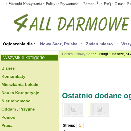
:.
Warunki Korzystania
:.
Polityka Prywatności
:.
Pomoc
:.
FAQ
:.
O nas
:.
R
Ogłoszenia dla :.
Nowy Sacz, Polska
:. Zmień miasto
:. Wsz
Polska
:.
Nowy Sacz
:. Uslugi :. Masaze, SP
Wszystkie kategorie
Biznes
Komunikaty
Mieszkania Lokale
Nauka Korepetycje
Ostatnio dodane ogł
Nieruchomosci
Oddam , Przyjme
Pomoc
Praca
Strona:
1