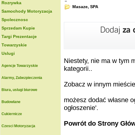
.:
Rozrywka
Masaze, SPA
Samochody Motoryzacja
Spolecznosc
Sprzedam Kupie
Targi Prezentacje
Towarzyskie
Uslugi
Niestety, nie ma w tym
Agencje Towarzyskie
kategorii..
Alarmy, Zabezpieczenia
Zobacz w innym mieście k
Biura, uslugi biurowe
możesz dodać własne ogł
Budowlane
ogłoszenie'.
Cukiernicze
Powrót do Strony Głó
Czesci Motoryzacja